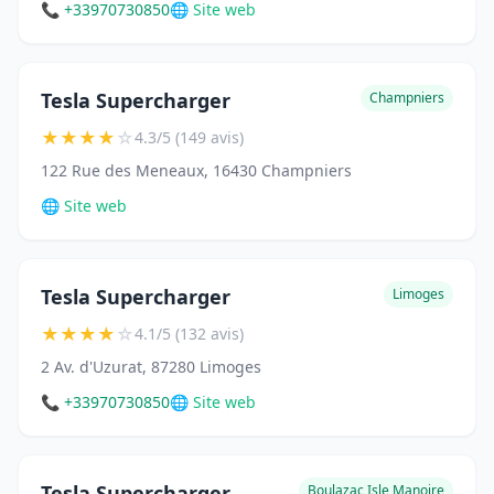
📞 +33970730850
🌐 Site web
Tesla Supercharger
Champniers
★
★
★
★
☆
4.3/5 (149 avis)
122 Rue des Meneaux, 16430 Champniers
🌐 Site web
Tesla Supercharger
Limoges
★
★
★
★
☆
4.1/5 (132 avis)
2 Av. d'Uzurat, 87280 Limoges
📞 +33970730850
🌐 Site web
Tesla Supercharger
Boulazac Isle Manoire