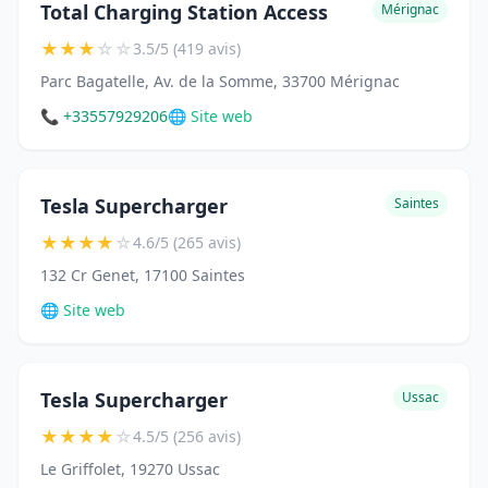
Total Charging Station Access
Mérignac
★
★
★
☆
☆
3.5/5 (419 avis)
Parc Bagatelle, Av. de la Somme, 33700 Mérignac
📞 +33557929206
🌐 Site web
Tesla Supercharger
Saintes
★
★
★
★
☆
4.6/5 (265 avis)
132 Cr Genet, 17100 Saintes
🌐 Site web
Tesla Supercharger
Ussac
★
★
★
★
☆
4.5/5 (256 avis)
Le Griffolet, 19270 Ussac