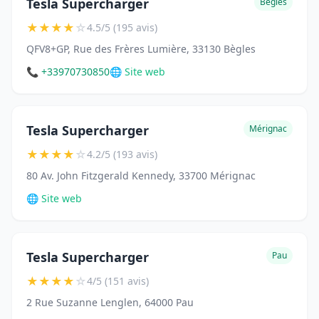
Tesla Supercharger
Bègles
★
★
★
★
☆
4.5/5 (195 avis)
QFV8+GP, Rue des Frères Lumière, 33130 Bègles
📞 +33970730850
🌐 Site web
Tesla Supercharger
Mérignac
★
★
★
★
☆
4.2/5 (193 avis)
80 Av. John Fitzgerald Kennedy, 33700 Mérignac
🌐 Site web
Tesla Supercharger
Pau
★
★
★
★
☆
4/5 (151 avis)
2 Rue Suzanne Lenglen, 64000 Pau