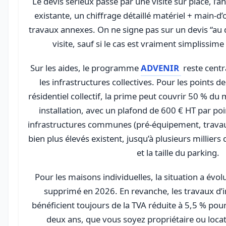
Le devis sérieux passe par une visite sur place, l’an
existante, un chiffrage détaillé matériel + main-d
travaux annexes. On ne signe pas sur un devis “au 
visite, sauf si le cas est vraiment simplissime
Sur les aides, le programme
ADVENIR
reste centr
les infrastructures collectives. Pour les points d
résidentiel collectif, la prime peut couvrir 50 % du
installation, avec un plafond de 600 € HT par poi
infrastructures communes (pré-équipement, travau
bien plus élevés existent, jusqu’à plusieurs milliers 
et la taille du parking.
Pour les maisons individuelles, la situation a évolu
supprimé en 2026. En revanche, les travaux d’i
bénéficient toujours de la TVA réduite à 5,5 % pou
deux ans, que vous soyez propriétaire ou loca