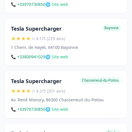
📞 +33970730850
🌐 Site web
Tesla Supercharger
Bayonne
★
★
★
★
☆
4.1/5 (229 avis)
1 Chem. de Hayet, 64100 Bayonne
📞 +33800941029
🌐 Site web
Tesla Supercharger
Chasseneuil-du-Poitou
★
★
★
★
☆
4.2/5 (201 avis)
Av. René Monory, 86360 Chasseneuil-du-Poitou
📞 +33970730850
🌐 Site web