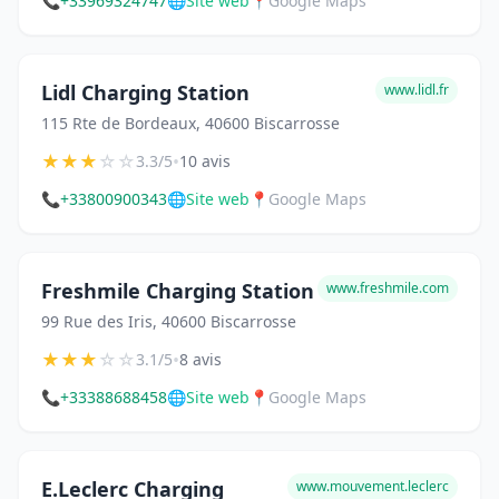
📞
+33969324747
🌐
Site web
📍
Google Maps
Lidl Charging Station
www.lidl.fr
115 Rte de Bordeaux, 40600 Biscarrosse
★
★
★
☆
☆
•
3.3/5
10 avis
📞
+33800900343
🌐
Site web
📍
Google Maps
Freshmile Charging Station
www.freshmile.com
99 Rue des Iris, 40600 Biscarrosse
★
★
★
☆
☆
•
3.1/5
8 avis
📞
+33388688458
🌐
Site web
📍
Google Maps
E.Leclerc Charging
www.mouvement.leclerc