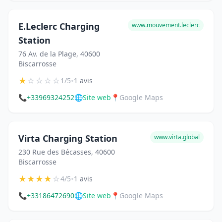
E.Leclerc Charging
www.mouvement.leclerc
Station
76 Av. de la Plage, 40600
Biscarrosse
★
☆
☆
☆
☆
•
1/5
1 avis
📞
+33969324252
🌐
Site web
📍
Google Maps
Virta Charging Station
www.virta.global
230 Rue des Bécasses, 40600
Biscarrosse
★
★
★
★
☆
•
4/5
1 avis
📞
+33186472690
🌐
Site web
📍
Google Maps