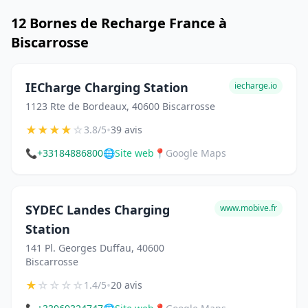
12 Bornes de Recharge France à
Biscarrosse
IECharge Charging Station
iecharge.io
1123 Rte de Bordeaux, 40600 Biscarrosse
★
★
★
★
☆
•
3.8/5
39 avis
📞
+33184886800
🌐
Site web
📍
Google Maps
SYDEC Landes Charging
www.mobive.fr
Station
141 Pl. Georges Duffau, 40600
Biscarrosse
★
☆
☆
☆
☆
•
1.4/5
20 avis