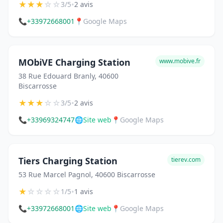
★
★
★
☆
☆
•
3/5
2 avis
📞
+33972668001
📍
Google Maps
MObiVE Charging Station
www.mobive.fr
38 Rue Edouard Branly, 40600
Biscarrosse
★
★
★
☆
☆
•
3/5
2 avis
📞
+33969324747
🌐
Site web
📍
Google Maps
Tiers Charging Station
tierev.com
53 Rue Marcel Pagnol, 40600 Biscarrosse
★
☆
☆
☆
☆
•
1/5
1 avis
📞
+33972668001
🌐
Site web
📍
Google Maps