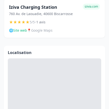
Iziva Charging Station
izivia.com
760 Av. de Laouadie, 40600 Biscarrosse
★
★
★
★
★
•
5/5
1 avis
🌐
Site web
📍
Google Maps
Localisation