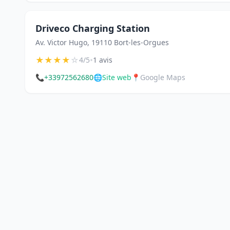
Driveco Charging Station
Av. Victor Hugo, 19110 Bort-les-Orgues
★
★
★
★
☆
•
4/5
1 avis
📞
+33972562680
🌐
Site web
📍
Google Maps