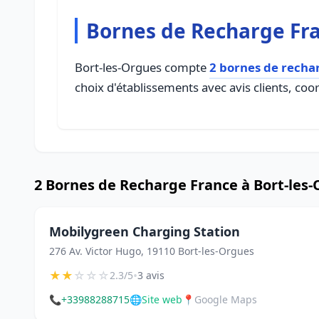
Bornes de Recharge Fra
Bort-les-Orgues compte
2 bornes de recha
choix d'établissements avec avis clients, coo
2 Bornes de Recharge France à Bort-les
Mobilygreen Charging Station
276 Av. Victor Hugo, 19110 Bort-les-Orgues
★
★
☆
☆
☆
•
2.3/5
3 avis
📞
+33988288715
🌐
Site web
📍
Google Maps