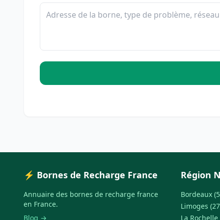
⚡ Bornes de Recharge France
Région N
Annuaire des bornes de recharge france
Bordeaux (5
en France.
Limoges (27
Blog →
La Rochelle 