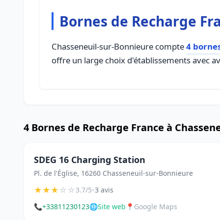
Bornes de Recharge Fra
Chasseneuil-sur-Bonnieure compte
4 borne
offre un large choix d'établissements avec avi
4 Bornes de Recharge France à Chassene
SDEG 16 Charging Station
Pl. de l'Église, 16260 Chasseneuil-sur-Bonnieure
★
★
★
☆
☆
•
3.7/5
3 avis
📞
+33811230123
🌐
Site web
📍
Google Maps