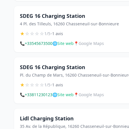
SDEG 16 Charging Station
4 Pl. des Tilleuls, 16260 Chasseneuil-sur-Bonnieure
★
☆
☆
☆
☆
•
1/5
1 avis
📞
+33545673500
🌐
Site web
📍
Google Maps
SDEG 16 Charging Station
Pl. du Champ de Mars, 16260 Chasseneuil-sur-Bonnieur
★
☆
☆
☆
☆
•
1/5
1 avis
📞
+33811230123
🌐
Site web
📍
Google Maps
Lidl Charging Station
35 Av. de la République, 16260 Chasseneuil-sur-Bonnie