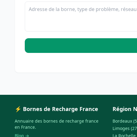
⚡ Bornes de Recharge France
Région N
Annuaire des bornes de recharge france
Bordeaux (5
en France.
Limoges (27
Blog →
La Rochelle 