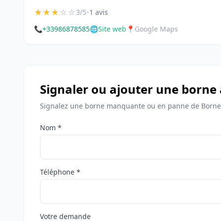
★
★
★
☆
☆
•
3/5
1 avis
📞
+33986878585
🌐
Site web
📍
Google Maps
Signaler ou ajouter une borne
Signalez une borne manquante ou en panne de Bornes
Nom *
Téléphone *
Votre demande