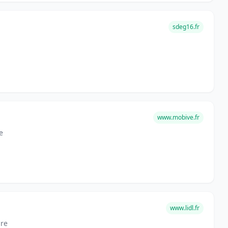
sdeg16.fr
www.mobive.fr
e
www.lidl.fr
ure