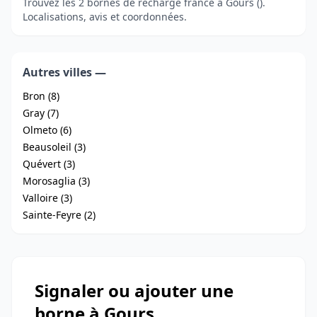
Trouvez les 2 bornes de recharge france à Gours ().
Localisations, avis et coordonnées.
Autres villes —
Bron (8)
Gray (7)
Olmeto (6)
Beausoleil (3)
Quévert (3)
Morosaglia (3)
Valloire (3)
Sainte-Feyre (2)
Signaler ou ajouter une
borne à Gours