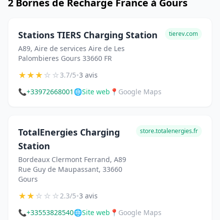
2 Bornes de Recharge France à Gours
Stations TIERS Charging Station
tierev.com
A89, Aire de services Aire de Les
Palombieres Gours 33660 FR
★
★
★
☆
☆
•
3.7/5
3 avis
📞
+33972668001
🌐
Site web
📍
Google Maps
TotalEnergies Charging
store.totalenergies.fr
Station
Bordeaux Clermont Ferrand, A89
Rue Guy de Maupassant, 33660
Gours
★
★
☆
☆
☆
•
2.3/5
3 avis
📞
+33553828540
🌐
Site web
📍
Google Maps