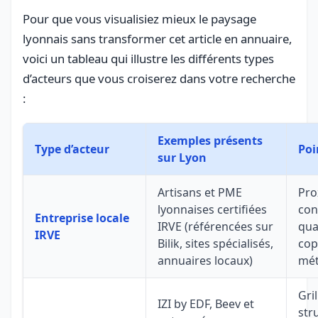
Pour que vous visualisiez mieux le paysage
lyonnais sans transformer cet article en annuaire,
voici un tableau qui illustre les différents types
d’acteurs que vous croiserez dans votre recherche
:
Exemples présents
Type d’acteur
Poi
sur Lyon
Artisans et PME
Prox
lyonnaises certifiées
con
Entreprise locale
IRVE (référencées sur
qua
IRVE
Bilik, sites spécialisés,
cop
annuaires locaux)
mét
Gril
IZI by EDF, Beev et
str