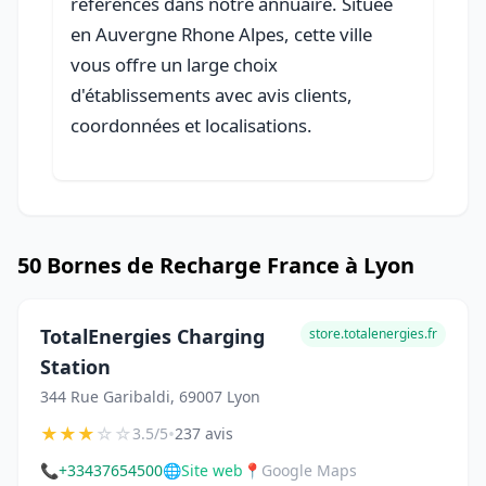
référencés dans notre annuaire. Située
en Auvergne Rhone Alpes, cette ville
vous offre un large choix
d'établissements avec avis clients,
coordonnées et localisations.
50 Bornes de Recharge France à Lyon
TotalEnergies Charging
store.totalenergies.fr
Station
344 Rue Garibaldi, 69007 Lyon
★
★
★
☆
☆
•
3.5/5
237 avis
📞
+33437654500
🌐
Site web
📍
Google Maps