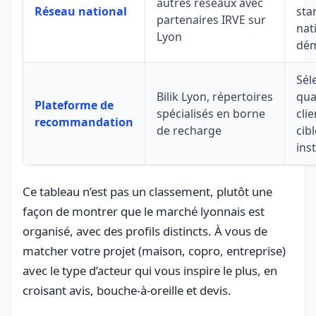
autres réseaux avec
Réseau national
sta
partenaires IRVE sur
nat
Lyon
dém
Sél
Bilik Lyon, répertoires
qual
Plateforme de
spécialisés en borne
cli
recommandation
de recharge
cib
ins
Ce tableau n’est pas un classement, plutôt une
façon de montrer que le marché lyonnais est
organisé, avec des profils distincts. À vous de
matcher votre projet (maison, copro, entreprise)
avec le type d’acteur qui vous inspire le plus, en
croisant avis, bouche-à-oreille et devis.