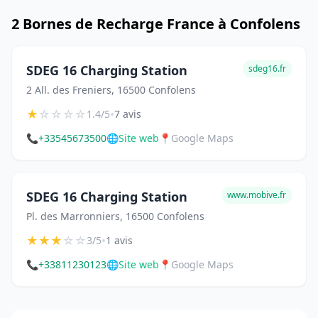
2 Bornes de Recharge France à Confolens
SDEG 16 Charging Station
sdeg16.fr
2 All. des Freniers, 16500 Confolens
★
☆
☆
☆
☆
•
1.4/5
7 avis
📞
+33545673500
🌐
Site web
📍
Google Maps
SDEG 16 Charging Station
www.mobive.fr
Pl. des Marronniers, 16500 Confolens
★
★
★
☆
☆
•
3/5
1 avis
📞
+33811230123
🌐
Site web
📍
Google Maps