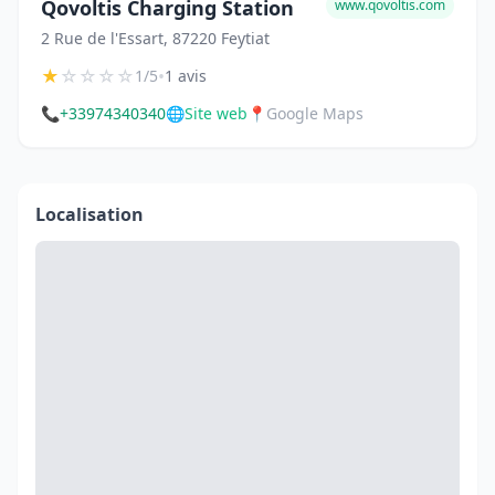
Qovoltis Charging Station
www.qovoltis.com
2 Rue de l'Essart, 87220 Feytiat
★
☆
☆
☆
☆
•
1/5
1 avis
📞
+33974340340
🌐
Site web
📍
Google Maps
Localisation