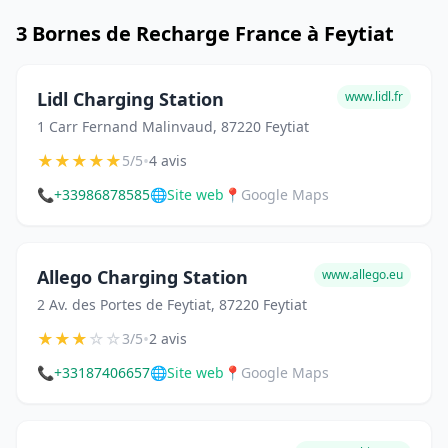
3 Bornes de Recharge France à Feytiat
Lidl Charging Station
www.lidl.fr
1 Carr Fernand Malinvaud, 87220 Feytiat
★
★
★
★
★
•
5/5
4 avis
📞
+33986878585
🌐
Site web
📍
Google Maps
Allego Charging Station
www.allego.eu
2 Av. des Portes de Feytiat, 87220 Feytiat
★
★
★
☆
☆
•
3/5
2 avis
📞
+33187406657
🌐
Site web
📍
Google Maps