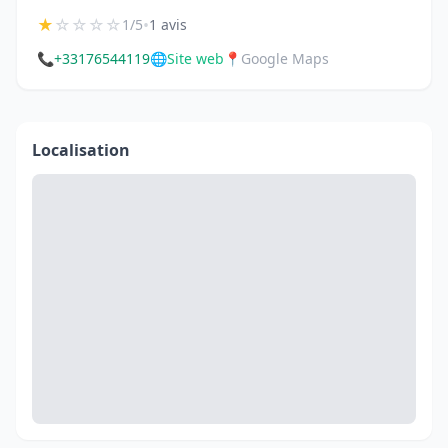
★
☆
☆
☆
☆
•
1/5
1 avis
📞
+33176544119
🌐
Site web
📍
Google Maps
Localisation