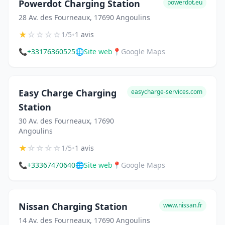
Powerdot Charging Station
powerdot.eu
28 Av. des Fourneaux, 17690 Angoulins
★
☆
☆
☆
☆
•
1/5
1 avis
📞
+33176360525
🌐
Site web
📍
Google Maps
Easy Charge Charging
easycharge-services.com
Station
30 Av. des Fourneaux, 17690
Angoulins
★
☆
☆
☆
☆
•
1/5
1 avis
📞
+33367470640
🌐
Site web
📍
Google Maps
Nissan Charging Station
www.nissan.fr
14 Av. des Fourneaux, 17690 Angoulins