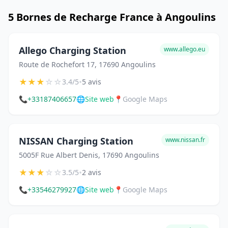
5 Bornes de Recharge France à Angoulins
Allego Charging Station
www.allego.eu
Route de Rochefort 17, 17690 Angoulins
★
★
★
☆
☆
•
3.4/5
5 avis
📞
+33187406657
🌐
Site web
📍
Google Maps
NISSAN Charging Station
www.nissan.fr
5005F Rue Albert Denis, 17690 Angoulins
★
★
★
☆
☆
•
3.5/5
2 avis
📞
+33546279927
🌐
Site web
📍
Google Maps