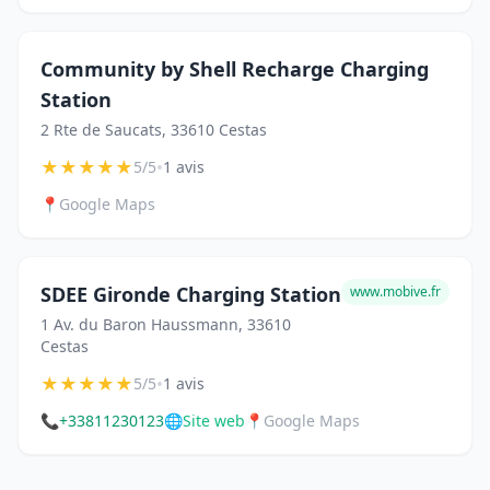
Community by Shell Recharge Charging
Station
2 Rte de Saucats, 33610 Cestas
★
★
★
★
★
•
5/5
1 avis
📍
Google Maps
SDEE Gironde Charging Station
www.mobive.fr
1 Av. du Baron Haussmann, 33610
Cestas
★
★
★
★
★
•
5/5
1 avis
📞
+33811230123
🌐
Site web
📍
Google Maps