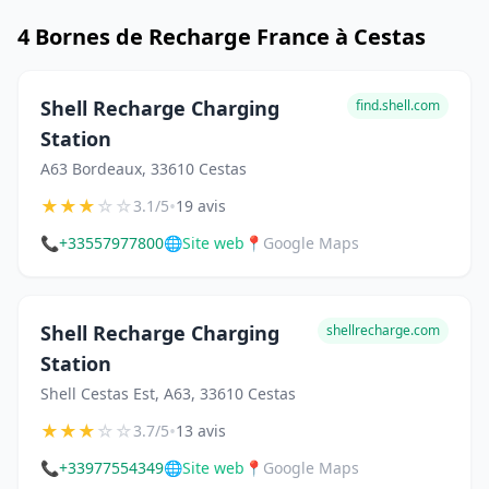
4 Bornes de Recharge France à Cestas
Shell Recharge Charging
find.shell.com
Station
A63 Bordeaux, 33610 Cestas
★
★
★
☆
☆
•
3.1/5
19 avis
📞
+33557977800
🌐
Site web
📍
Google Maps
Shell Recharge Charging
shellrecharge.com
Station
Shell Cestas Est, A63, 33610 Cestas
★
★
★
☆
☆
•
3.7/5
13 avis
📞
+33977554349
🌐
Site web
📍
Google Maps