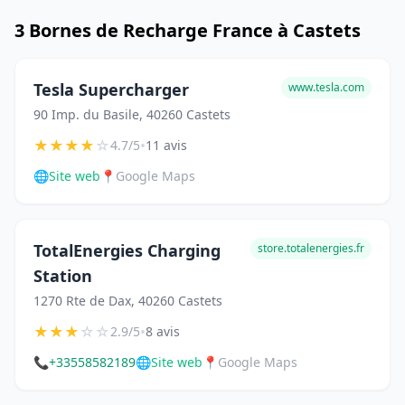
3 Bornes de Recharge France à Castets
Tesla Supercharger
www.tesla.com
90 Imp. du Basile, 40260 Castets
★
★
★
★
☆
•
4.7/5
11 avis
🌐
Site web
📍
Google Maps
TotalEnergies Charging
store.totalenergies.fr
Station
1270 Rte de Dax, 40260 Castets
★
★
★
☆
☆
•
2.9/5
8 avis
📞
+33558582189
🌐
Site web
📍
Google Maps