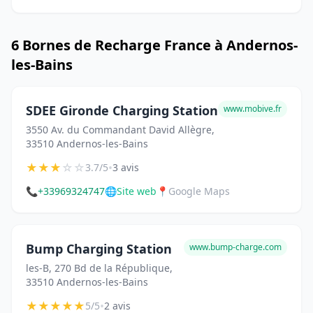
6 Bornes de Recharge France à Andernos-
les-Bains
SDEE Gironde Charging Station
www.mobive.fr
3550 Av. du Commandant David Allègre,
33510 Andernos-les-Bains
★
★
★
☆
☆
•
3.7/5
3 avis
📞
+33969324747
🌐
Site web
📍
Google Maps
Bump Charging Station
www.bump-charge.com
les-B, 270 Bd de la République,
33510 Andernos-les-Bains
★
★
★
★
★
•
5/5
2 avis