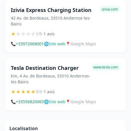
Izivia Express Charging Station
izivia.com
42 Av. de Bordeaux, 33510 Andernos-les-
Bains
★
☆
☆
☆
☆
•
1/5
1 avis
📞
+33972668001
🌐
Site web
📍
Google Maps
Tesla Destination Charger
www.tesla.com
Km, 4 Av. de Bordeaux, 33510 Andernos-
les-Bains
★
★
★
★
★
•
5/5
1 avis
📞
+33556820065
🌐
Site web
📍
Google Maps
Localisation