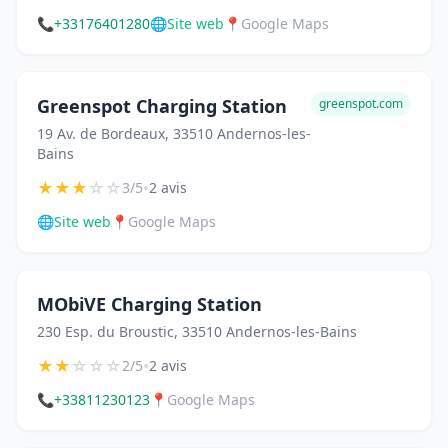
📞
+33176401280
🌐
Site web
📍
Google Maps
Greenspot Charging Station
greenspot.com
19 Av. de Bordeaux, 33510 Andernos-les-
Bains
★
★
★
☆
☆
•
3/5
2 avis
🌐
Site web
📍
Google Maps
MObiVE Charging Station
230 Esp. du Broustic, 33510 Andernos-les-Bains
★
★
☆
☆
☆
•
2/5
2 avis
📞
+33811230123
📍
Google Maps