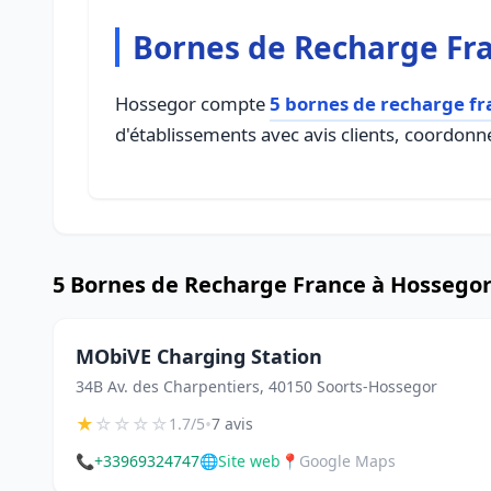
Bornes de Recharge Fr
Hossegor compte
5 bornes de recharge fr
d'établissements avec avis clients, coordonné
5 Bornes de Recharge France à Hossego
MObiVE Charging Station
34B Av. des Charpentiers, 40150 Soorts-Hossegor
★
☆
☆
☆
☆
•
1.7/5
7 avis
📞
+33969324747
🌐
Site web
📍
Google Maps