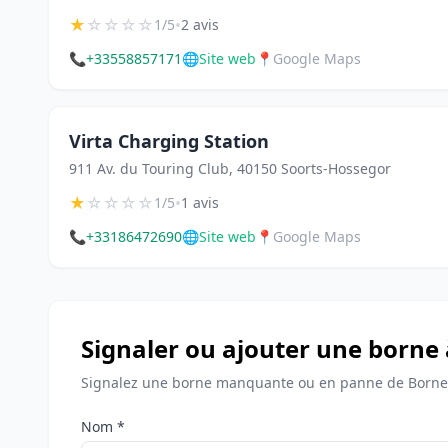
★
☆
☆
☆
☆
•
1/5
2 avis
📞
+33558857171
🌐
Site web
📍
Google Maps
Virta Charging Station
911 Av. du Touring Club, 40150 Soorts-Hossegor
★
☆
☆
☆
☆
•
1/5
1 avis
📞
+33186472690
🌐
Site web
📍
Google Maps
Signaler ou ajouter une borne
Signalez une borne manquante ou en panne de Bornes
Nom *