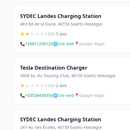
SYDEC Landes Charging Station
483 Bd de la Dune, 40150 Soorts-Hossegor
★
★
☆
☆
☆
•
1.8/5
5 avis
📞
+33811230123
🌐
Site web
📍
Google Maps
Tesla Destination Charger
3058 Av. du Touring Club, 40150 Soorts-Hossegor
★
☆
☆
☆
☆
•
1.5/5
2 avis
📞
+33558439350
🌐
Site web
📍
Google Maps
SYDEC Landes Charging Station
247 Av. des Écoles, 40150 Soorts-Hossegor