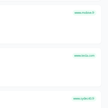
www.mobive.fr
www.tesla.com
www.sydec40.fr