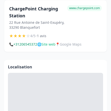
ChargePoint Charging
www.chargepoint.com
Station
22 Rue Antoine de Saint-Exupéry,
33290 Blanquefort
★
★
★
★
☆
•
4/5
1 avis
📞
+31206545372
🌐
Site web
📍
Google Maps
Localisation