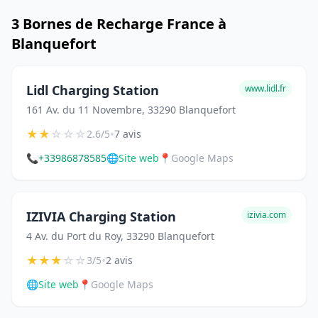
3 Bornes de Recharge France à
Blanquefort
Lidl Charging Station
www.lidl.fr
161 Av. du 11 Novembre, 33290 Blanquefort
★
★
☆
☆
☆
•
2.6/5
7 avis
📞
+33986878585
🌐
Site web
📍
Google Maps
IZIVIA Charging Station
izivia.com
4 Av. du Port du Roy, 33290 Blanquefort
★
★
★
☆
☆
•
3/5
2 avis
🌐
Site web
📍
Google Maps