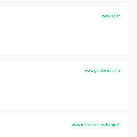
www.lidl.fr
www.go-electra.com
www.metropolis-recharge.fr