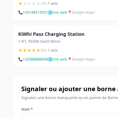
★
☆
☆
☆
☆
•
1/5
1 avis
📞
+33149515551
🌐
Site web
📍
Google Maps
KiWhi Pass Charging Station
1 N1, 93200 Saint-Denis
★
★
★
★
★
•
5/5
1 avis
📞
+33388688458
🌐
Site web
📍
Google Maps
Signaler ou ajouter une borne 
Signalez une borne manquante ou en panne de Bornes
Nom *