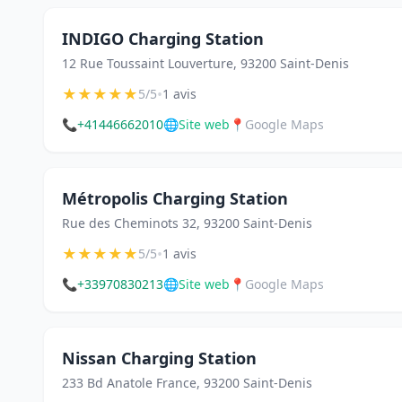
INDIGO Charging Station
12 Rue Toussaint Louverture, 93200 Saint-Denis
★
★
★
★
★
•
5/5
1 avis
📞
+41446662010
🌐
Site web
📍
Google Maps
Métropolis Charging Station
Rue des Cheminots 32, 93200 Saint-Denis
★
★
★
★
★
•
5/5
1 avis
📞
+33970830213
🌐
Site web
📍
Google Maps
Nissan Charging Station
233 Bd Anatole France, 93200 Saint-Denis