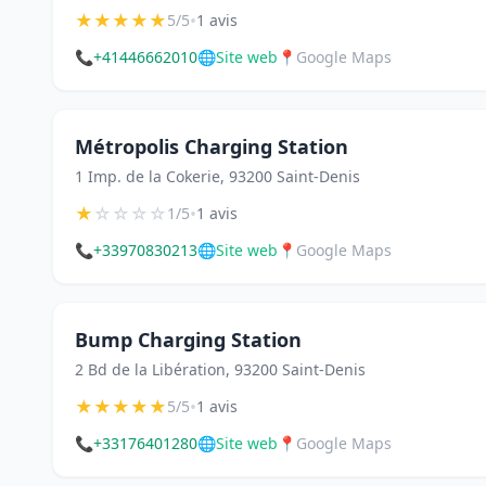
★
★
★
★
★
•
5/5
1 avis
📞
+41446662010
🌐
Site web
📍
Google Maps
Métropolis Charging Station
1 Imp. de la Cokerie, 93200 Saint-Denis
★
☆
☆
☆
☆
•
1/5
1 avis
📞
+33970830213
🌐
Site web
📍
Google Maps
Bump Charging Station
2 Bd de la Libération, 93200 Saint-Denis
★
★
★
★
★
•
5/5
1 avis
📞
+33176401280
🌐
Site web
📍
Google Maps