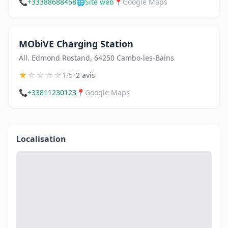
📞
+33388688458
🌐
Site web
📍
Google Maps
MObiVE Charging Station
All. Edmond Rostand, 64250 Cambo-les-Bains
★
☆
☆
☆
☆
•
1/5
2 avis
📞
+33811230123
📍
Google Maps
Localisation