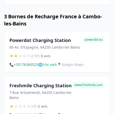
3 Bornes de Recharge France à Cambo-
les-Bains
Powerdot Charging Station
powerdot.eu
69 Av. d'Espagne, 64250 Cambo-les-Bains
★
★
☆
☆
☆
•
2.5/5
6 avis
📞
+33176360525
🌐
Site web
📍
Google Maps
Freshmile Charging Station
www.freshmile.com
7 Rue Artzamendi, 64250 Cambo-les-
Bains
★
☆
☆
☆
☆
•
1/5
2 avis