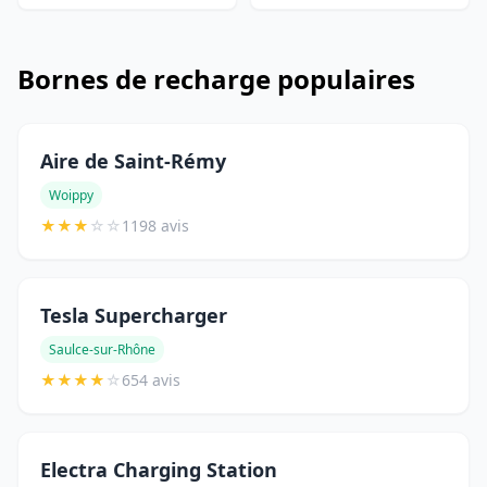
Bornes de recharge populaires
Aire de Saint-Rémy
Woippy
★
★
★
☆
☆
1198 avis
Tesla Supercharger
Saulce-sur-Rhône
★
★
★
★
☆
654 avis
Electra Charging Station