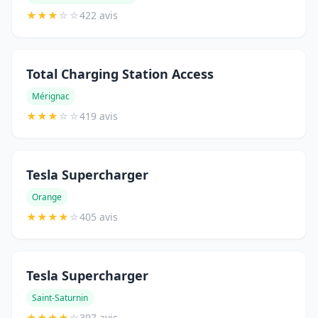
★
★
★
☆
☆
422 avis
Total Charging Station Access
Mérignac
★
★
★
☆
☆
419 avis
Tesla Supercharger
Orange
★
★
★
★
☆
405 avis
Tesla Supercharger
Saint-Saturnin
★
★
★
★
☆
397 avis