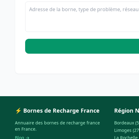
⚡ Bornes de Recharge France
Région N
Annuaire des bornes de recharge france
Bordeaux (5
en France.
Limoges (27
Blog →
La Rochelle 