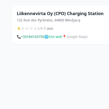
Liikennevirta Oy (CPO) Charging Station
132 Rue des Pyrénées, 64800 Bénéjacq
★
☆
☆
☆
☆
•
1/5
1 avis
📞
+33184143750
🌐
Site web
📍
Google Maps