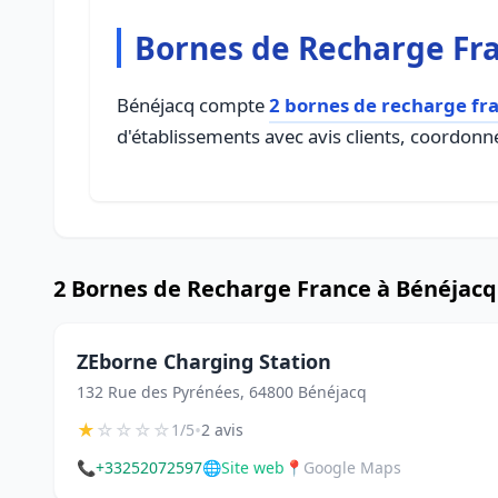
Bornes de Recharge Fr
Bénéjacq compte
2 bornes de recharge fr
d'établissements avec avis clients, coordonné
2 Bornes de Recharge France à Bénéjacq
ZEborne Charging Station
132 Rue des Pyrénées, 64800 Bénéjacq
★
☆
☆
☆
☆
•
1/5
2 avis
📞
+33252072597
🌐
Site web
📍
Google Maps