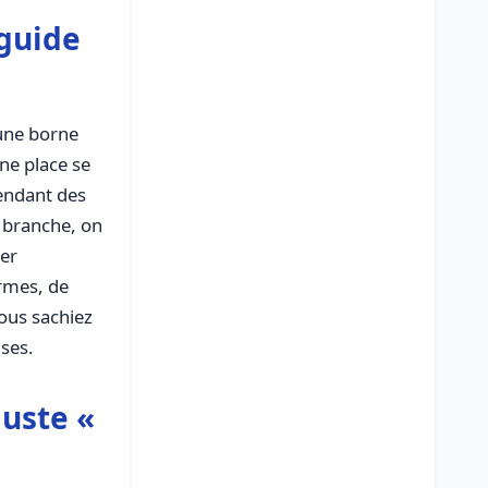
 guide
 une borne
une place se
pendant des
n branche, on
dort, et le lendemain la voiture est prête. Le problème, c’est que dès qu’on commence à chercher
ormes, de
 vous sachiez
ises.
juste «