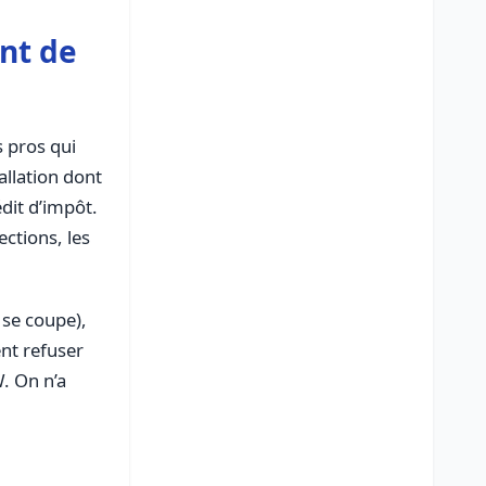
ant de
s pros qui
allation dont
dit d’impôt.
ctions, les
 se coupe),
ent refuser
W. On n’a