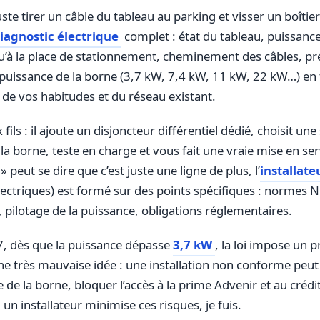
uste tirer un câble du tableau au parking et visser un boîtie
iagnostic électrique
complet : état du tableau, puissanc
’à la place de stationnement, cheminement des câbles, pr
la puissance de la borne (3,7 kW, 7,4 kW, 11 kW, 22 kW…) en
 de vos habitudes et du réseau existant.
ls : il ajoute un disjoncteur différentiel dédié, choisit une
la borne, teste en charge et vous fait une vraie mise en se
» peut se dire que c’est juste une ligne de plus, l’
installate
lectriques) est formé sur des points spécifiques : normes 
pilotage de la puissance, obligations réglementaires.
7, dès que la puissance dépasse
3,7 kW
, la loi impose un 
une très mauvaise idée : une installation non conforme peu
 de la borne, bloquer l’accès à la prime Advenir et au crédi
un installateur minimise ces risques, je fuis.