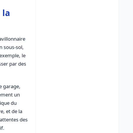
 la
avillonnaire
n sous-sol,
 exemple, le
sser par des
le garage,
lement un
ajustement de contrat d’électricité. En copropriété dense à Paris ou Courbevoie, on entre dans la logique du
, et de la
 attentes des
if.