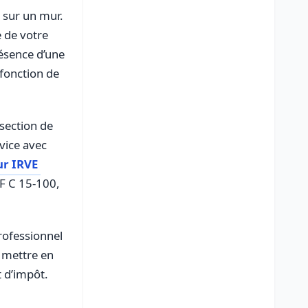
r sur un mur.
e de votre
ésence d’une
 fonction de
 section de
rvice avec
ur IRVE
NF C 15-100,
professionnel
t mettre en
t d’impôt.