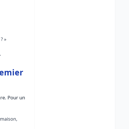
? »
.
premier
re. Pour un
(maison,