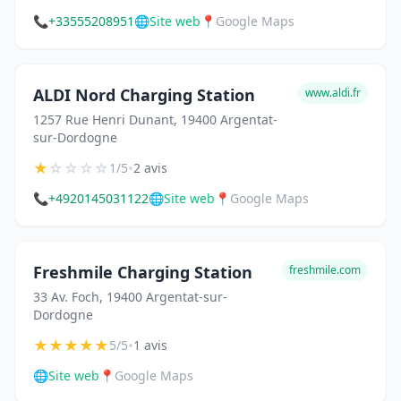
📞
+33555208951
🌐
Site web
📍
Google Maps
ALDI Nord Charging Station
www.aldi.fr
1257 Rue Henri Dunant, 19400 Argentat-
sur-Dordogne
★
☆
☆
☆
☆
•
1/5
2 avis
📞
+4920145031122
🌐
Site web
📍
Google Maps
Freshmile Charging Station
freshmile.com
33 Av. Foch, 19400 Argentat-sur-
Dordogne
★
★
★
★
★
•
5/5
1 avis
🌐
Site web
📍
Google Maps