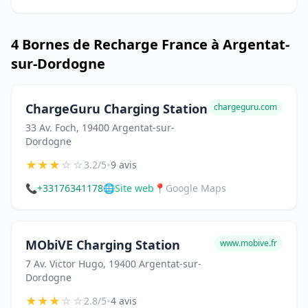
4 Bornes de Recharge France à Argentat-
sur-Dordogne
ChargeGuru Charging Station
chargeguru.com
33 Av. Foch, 19400 Argentat-sur-
Dordogne
★
★
★
☆
☆
•
3.2/5
9 avis
📞
+33176341178
🌐
Site web
📍
Google Maps
MObiVE Charging Station
www.mobive.fr
7 Av. Victor Hugo, 19400 Argentat-sur-
Dordogne
★
★
★
☆
☆
•
2.8/5
4 avis