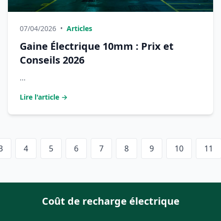
07/04/2026
•
Articles
Gaine Électrique 10mm : Prix et
Conseils 2026
...
Lire l'article →
3
4
5
6
7
8
9
10
11
Coût de recharge électrique