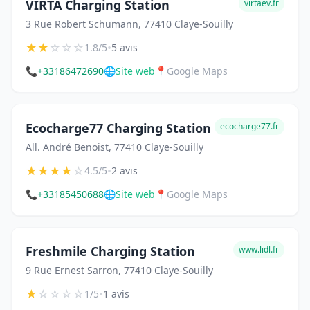
VIRTA Charging Station
virtaev.fr
3 Rue Robert Schumann, 77410 Claye-Souilly
★
★
☆
☆
☆
•
1.8/5
5 avis
📞
+33186472690
🌐
Site web
📍
Google Maps
Ecocharge77 Charging Station
ecocharge77.fr
All. André Benoist, 77410 Claye-Souilly
★
★
★
★
☆
•
4.5/5
2 avis
📞
+33185450688
🌐
Site web
📍
Google Maps
Freshmile Charging Station
www.lidl.fr
9 Rue Ernest Sarron, 77410 Claye-Souilly
★
☆
☆
☆
☆
•
1/5
1 avis