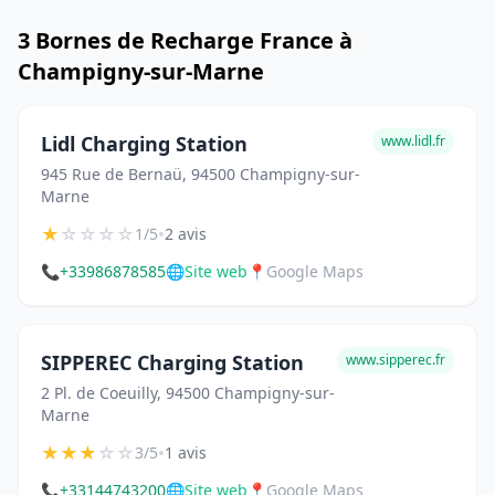
3 Bornes de Recharge France à
Champigny-sur-Marne
Lidl Charging Station
www.lidl.fr
945 Rue de Bernaü, 94500 Champigny-sur-
Marne
★
☆
☆
☆
☆
•
1/5
2 avis
📞
+33986878585
🌐
Site web
📍
Google Maps
SIPPEREC Charging Station
www.sipperec.fr
2 Pl. de Coeuilly, 94500 Champigny-sur-
Marne
★
★
★
☆
☆
•
3/5
1 avis
📞
+33144743200
🌐
Site web
📍
Google Maps