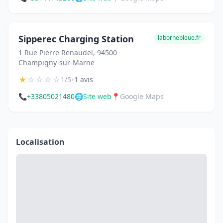
Sipperec Charging Station
labornebleue.fr
1 Rue Pierre Renaudel, 94500
Champigny-sur-Marne
★
☆
☆
☆
☆
•
1/5
1 avis
📞
+33805021480
🌐
Site web
📍
Google Maps
Localisation