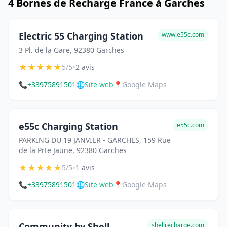
4 Bornes de Recharge France à Garches
Electric 55 Charging Station
www.e55c.com
3 Pl. de la Gare, 92380 Garches
★
★
★
★
★
•
5/5
2 avis
📞
+33975891501
🌐
Site web
📍
Google Maps
e55c Charging Station
e55c.com
PARKING DU 19 JANVIER - GARCHES, 159 Rue
de la Prte Jaune, 92380 Garches
★
★
★
★
★
•
5/5
1 avis
📞
+33975891501
🌐
Site web
📍
Google Maps
Community by Shell
shellrecharge.com