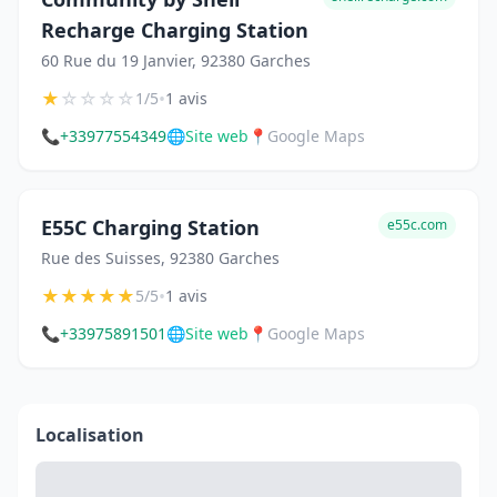
Recharge Charging Station
60 Rue du 19 Janvier, 92380 Garches
★
☆
☆
☆
☆
•
1/5
1 avis
📞
+33977554349
🌐
Site web
📍
Google Maps
E55C Charging Station
e55c.com
Rue des Suisses, 92380 Garches
★
★
★
★
★
•
5/5
1 avis
📞
+33975891501
🌐
Site web
📍
Google Maps
Localisation