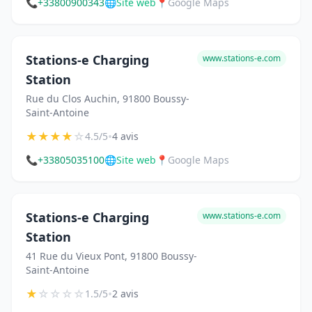
📞
+33800900343
🌐
Site web
📍
Google Maps
Stations-e Charging
www.stations-e.com
Station
Rue du Clos Auchin, 91800 Boussy-
Saint-Antoine
★
★
★
★
☆
•
4.5/5
4 avis
📞
+33805035100
🌐
Site web
📍
Google Maps
Stations-e Charging
www.stations-e.com
Station
41 Rue du Vieux Pont, 91800 Boussy-
Saint-Antoine
★
☆
☆
☆
☆
•
1.5/5
2 avis