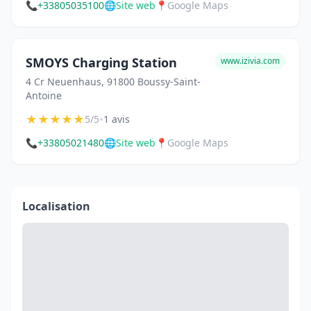
📞
+33805035100
🌐
Site web
📍
Google Maps
SMOYS Charging Station
www.izivia.com
4 Cr Neuenhaus, 91800 Boussy-Saint-
Antoine
★
★
★
★
★
•
5/5
1 avis
📞
+33805021480
🌐
Site web
📍
Google Maps
Localisation