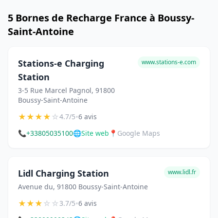
5 Bornes de Recharge France à Boussy-
Saint-Antoine
Stations-e Charging
www.stations-e.com
Station
3-5 Rue Marcel Pagnol, 91800
Boussy-Saint-Antoine
★
★
★
★
☆
•
4.7/5
6 avis
📞
+33805035100
🌐
Site web
📍
Google Maps
Lidl Charging Station
www.lidl.fr
Avenue du, 91800 Boussy-Saint-Antoine
★
★
★
☆
☆
•
3.7/5
6 avis