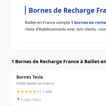
Bornes de Recharge Fra
Baillet-en-France compte
1 bornes de rech
choix d'établissements avec avis clients, coo
1 Bornes de Recharge France à Baillet-e
Bornes Tesla
95560 Baillet-en-France
★
★
★
★
★
•
5/5
1 avis
📍
Google Maps