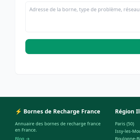
⚡ Bornes de Recharge France
Région I
Annuaire des bornes de recharge france
Paris (50)
en France.
Issy-les-Mo
Blog →
Boulogne-Bi