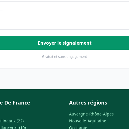
Envoyer le signalement
Gratuit et sans engagement
le De France
Autres régions
Auvergne-Rhône-Alpes
ulineaux (22)
Nouvelle-Aquitaine
llancourt (19)
Occitanie