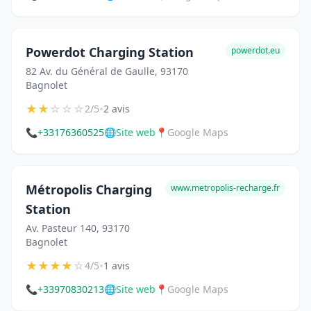
Powerdot Charging Station
powerdot.eu
82 Av. du Général de Gaulle, 93170
Bagnolet
★
★
☆
☆
☆
•
2/5
2 avis
📞
+33176360525
🌐
Site web
📍
Google Maps
Métropolis Charging
www.metropolis-recharge.fr
Station
Av. Pasteur 140, 93170
Bagnolet
★
★
★
★
☆
•
4/5
1 avis
📞
+33970830213
🌐
Site web
📍
Google Maps