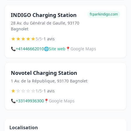
INDIGO Charging Station
fr.parkindigo.com
28 Av. du Général de Gaulle, 93170
Bagnolet
★
★
★
★
★
•
5/5
1 avis
📞
+41446662010
🌐
Site web
📍
Google Maps
Novotel Charging Station
1 Av. de la République, 93170 Bagnolet
★
☆
☆
☆
☆
•
1/5
1 avis
📞
+33149936300
📍
Google Maps
Localisation