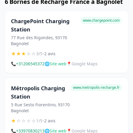
6 Bornes de Recharge France à Bagnolet
ChargePoint Charging
www.chargepoint.com
Station
77 Rue des Rigondes, 93170
Bagnolet
★
★
★
☆
☆
•
3/5
2 avis
📞
+31206545372
🌐
Site web
📍
Google Maps
Métropolis Charging
www.metropolis-recharge.fr
Station
5 Rue Sesto Fiorentino, 93170
Bagnolet
★
☆
☆
☆
☆
•
1/5
2 avis
📞
+33970830213
🌐
Site web
📍
Google Maps