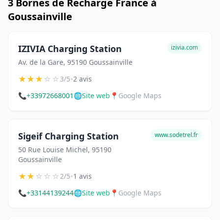
3 Bornes de Recharge France à
Goussainville
IZIVIA Charging Station
izivia.com
Av. de la Gare, 95190 Goussainville
★
★
★
☆
☆
•
3/5
2 avis
📞
+33972668001
🌐
Site web
📍
Google Maps
Sigeif Charging Station
www.sodetrel.fr
50 Rue Louise Michel, 95190
Goussainville
★
★
☆
☆
☆
•
2/5
1 avis
📞
+33144139244
🌐
Site web
📍
Google Maps