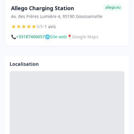
Allego Charging Station
allego.eu
Av. des Frères Lumière 4, 95190 Goussainville
★
★
★
★
★
•
5/5
1 avis
📞
+33187406657
🌐
Site web
📍
Google Maps
Localisation