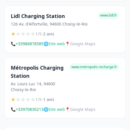
Lidl Charging Station
www.lidl.fr
126 Av. d'Alfortville, 94600 Choisy-le-Roi
★
☆
☆
☆
☆
•
1/5
2 avis
📞
+33986878585
🌐
Site web
📍
Google Maps
Métropolis Charging
www.metropolis-recharge.fr
Station
Av. Louis Luc 14, 94600
Choisy-le-Roi
★
☆
☆
☆
☆
•
1/5
1 avis
📞
+33970830213
🌐
Site web
📍
Google Maps