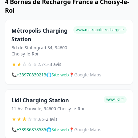
4 Bornes de Recharge France à Choisy-le-
Roi
Métropolis Charging
www.metropolis-recharge.fr
Station
Bd de Stalingrad 34, 94600
Choisy-le-Roi
★
★
☆
☆
☆
•
2.7/5
3 avis
📞
+33970830213
🌐
Site web
📍
Google Maps
Lidl Charging Station
www.lidl.fr
11 Av. Danville, 94600 Choisy-le-Roi
★
★
★
☆
☆
•
3/5
2 avis
📞
+33986878585
🌐
Site web
📍
Google Maps