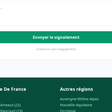
Envoyer le signalement
Gratuit et sans engagement
le De France
Autres régions
Auvergne-Rhône-Alpes
ulineaux (22)
Nouvelle-Aquitaine
llancourt (19)
Occitanie