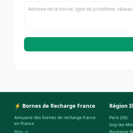
⚡ Bornes de Recharge France
Région I
Annuaire des bornes de recharge france
Paris (50)
en France.
Issy-les-Mo
Blog →
Boulogne-Bi