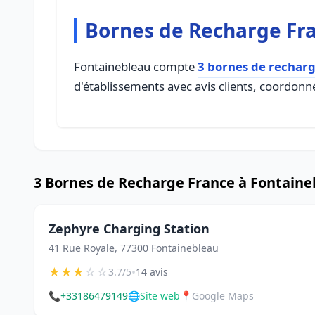
Bornes de Recharge Fr
Fontainebleau compte
3 bornes de recharg
d'établissements avec avis clients, coordonné
3 Bornes de Recharge France à Fontaine
Zephyre Charging Station
41 Rue Royale, 77300 Fontainebleau
★
★
★
☆
☆
•
3.7/5
14 avis
📞
+33186479149
🌐
Site web
📍
Google Maps