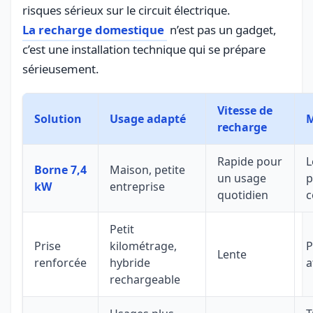
risques sérieux sur le circuit électrique.
La recharge domestique
n’est pas un gadget,
c’est une installation technique qui se prépare
sérieusement.
Vitesse de
Solution
Usage adapté
M
recharge
Rapide pour
L
Borne 7,4
Maison, petite
un usage
p
kW
entreprise
quotidien
c
Petit
Prise
kilométrage,
P
Lente
renforcée
hybride
a
rechargeable