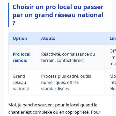
Choisir un pro local ou passer
par un grand réseau national
?
Option
Atouts
Li
Off
Pro local
Réactivité, connaissance du
lim
rémois
terrain, contact direct
ma
Grand
Process plus cadré, outils
Moi
réseau
numériques, offres
int
national
standardisées
élo
Moi, je penche souvent pour le local quand le
chantier est complexe ou en copropriété. Pour