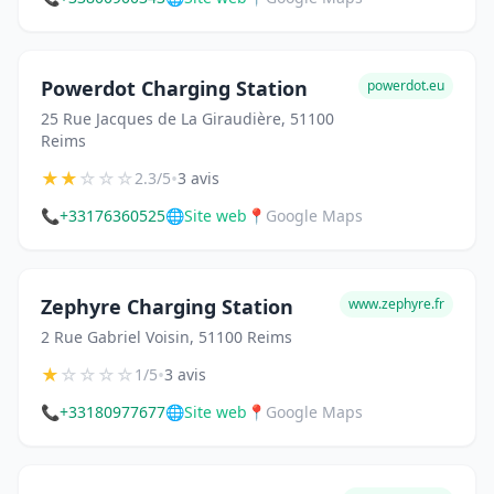
Powerdot Charging Station
powerdot.eu
25 Rue Jacques de La Giraudière, 51100
Reims
★
★
☆
☆
☆
•
2.3/5
3 avis
📞
+33176360525
🌐
Site web
📍
Google Maps
Zephyre Charging Station
www.zephyre.fr
2 Rue Gabriel Voisin, 51100 Reims
★
☆
☆
☆
☆
•
1/5
3 avis
📞
+33180977677
🌐
Site web
📍
Google Maps