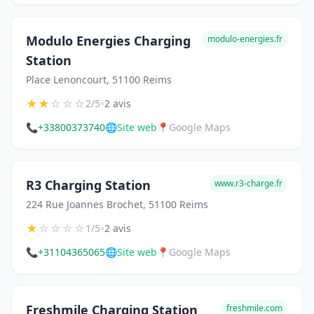
Modulo Energies Charging
modulo-energies.fr
Station
Place Lenoncourt, 51100 Reims
★
★
☆
☆
☆
•
2/5
2 avis
📞
+33800373740
🌐
Site web
📍
Google Maps
R3 Charging Station
www.r3-charge.fr
224 Rue Joannes Brochet, 51100 Reims
★
☆
☆
☆
☆
•
1/5
2 avis
📞
+31104365065
🌐
Site web
📍
Google Maps
Freshmile Charging Station
freshmile.com