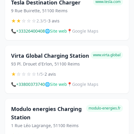
Tesla Destination Charger
www.tesla.com
9 Rue Buirette, 51100 Reims
★
★
☆
☆
☆
•
2.3/5
3 avis
📞
+33326400408
🌐
Site web
📍
Google Maps
Virta Global Charging Station
www.virta.global
93 Pl. Drouet d'Erlon, 51100 Reims
★
☆
☆
☆
☆
•
1/5
2 avis
📞
+33800373740
🌐
Site web
📍
Google Maps
Modulo energies Charging
modulo-energies.fr
Station
1 Rue Léo Lagrange, 51100 Reims