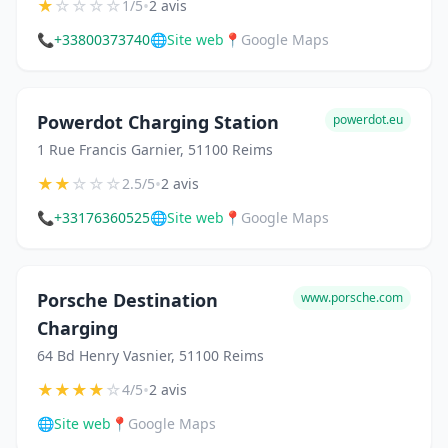
★
☆
☆
☆
☆
•
1/5
2 avis
📞
+33800373740
🌐
Site web
📍
Google Maps
Powerdot Charging Station
powerdot.eu
1 Rue Francis Garnier, 51100 Reims
★
★
☆
☆
☆
•
2.5/5
2 avis
📞
+33176360525
🌐
Site web
📍
Google Maps
Porsche Destination
www.porsche.com
Charging
64 Bd Henry Vasnier, 51100 Reims
★
★
★
★
☆
•
4/5
2 avis
🌐
Site web
📍
Google Maps