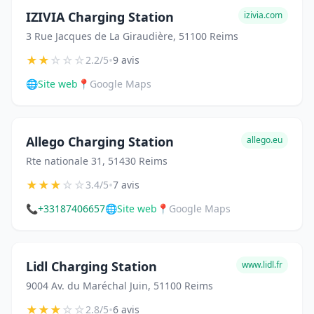
IZIVIA Charging Station
izivia.com
3 Rue Jacques de La Giraudière, 51100 Reims
★
★
☆
☆
☆
•
2.2/5
9 avis
🌐
Site web
📍
Google Maps
Allego Charging Station
allego.eu
Rte nationale 31, 51430 Reims
★
★
★
☆
☆
•
3.4/5
7 avis
📞
+33187406657
🌐
Site web
📍
Google Maps
Lidl Charging Station
www.lidl.fr
9004 Av. du Maréchal Juin, 51100 Reims
★
★
★
☆
☆
•
2.8/5
6 avis