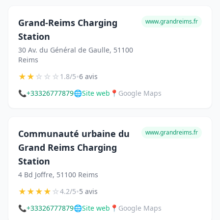
Grand-Reims Charging
www.grandreims.fr
Station
30 Av. du Général de Gaulle, 51100
Reims
★
★
☆
☆
☆
•
1.8/5
6 avis
📞
+33326777879
🌐
Site web
📍
Google Maps
Communauté urbaine du
www.grandreims.fr
Grand Reims Charging
Station
4 Bd Joffre, 51100 Reims
★
★
★
★
☆
•
4.2/5
5 avis
📞
+33326777879
🌐
Site web
📍
Google Maps