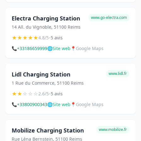
Electra Charging Station
www.go-electra.com
14 All. du Vignoble, 51100 Reims
★
★
★
★
★
•
4.8/5
5 avis
📞
+33186659999
🌐
Site web
📍
Google Maps
Lidl Charging Station
www.lidl.fr
1 Rue du Commerce, 51100 Reims
★
★
☆
☆
☆
•
2.6/5
5 avis
📞
+33800900343
🌐
Site web
📍
Google Maps
Mobilize Charging Station
www.mobilize.fr
Rue Léna Bernstein, 51100 Reims