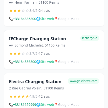
Av. Henri Farman, 51100 Reims
★
★
★
☆
☆
•
3.4/5
24 avis
📞
+33184886800
🌐
Site web
📍
Google Maps
IECharge Charging Station
iecharge.io
Av. Edmond Michelet, 51100 Reims
★
★
★
☆
☆
•
3.7/5
17 avis
📞
+33184886800
🌐
Site web
📍
Google Maps
Electra Charging Station
www.go-electra.com
2 Rue Gabriel Voisin, 51100 Reims
★
★
★
★
★
•
4.9/5
12 avis
📞
+33186659999
🌐
Site web
📍
Google Maps