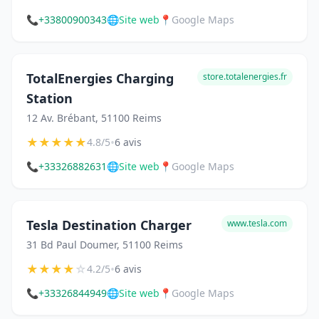
📞
+33800900343
🌐
Site web
📍
Google Maps
TotalEnergies Charging
store.totalenergies.fr
Station
12 Av. Brébant, 51100 Reims
★
★
★
★
★
•
4.8/5
6 avis
📞
+33326882631
🌐
Site web
📍
Google Maps
Tesla Destination Charger
www.tesla.com
31 Bd Paul Doumer, 51100 Reims
★
★
★
★
☆
•
4.2/5
6 avis
📞
+33326844949
🌐
Site web
📍
Google Maps