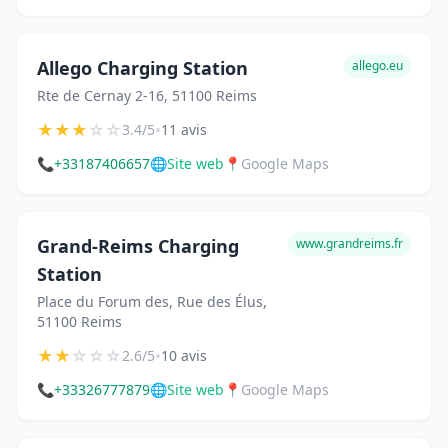
Allego Charging Station
allego.eu
Rte de Cernay 2-16, 51100 Reims
★
★
★
☆
☆
•
3.4/5
11 avis
📞
+33187406657
🌐
Site web
📍
Google Maps
Grand-Reims Charging
www.grandreims.fr
Station
Place du Forum des, Rue des Élus,
51100 Reims
★
★
☆
☆
☆
•
2.6/5
10 avis
📞
+33326777879
🌐
Site web
📍
Google Maps