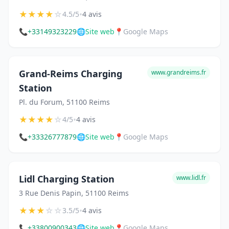
★
★
★
★
☆
•
4.5/5
4 avis
📞
+33149323229
🌐
Site web
📍
Google Maps
Grand-Reims Charging
www.grandreims.fr
Station
Pl. du Forum, 51100 Reims
★
★
★
★
☆
•
4/5
4 avis
📞
+33326777879
🌐
Site web
📍
Google Maps
Lidl Charging Station
www.lidl.fr
3 Rue Denis Papin, 51100 Reims
★
★
★
☆
☆
•
3.5/5
4 avis
📞
+33800900343
🌐
Site web
📍
Google Maps