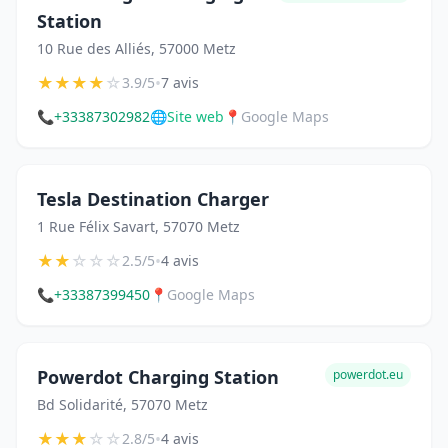
Station
10 Rue des Alliés, 57000 Metz
★
★
★
★
☆
•
3.9/5
7 avis
📞
+33387302982
🌐
Site web
📍
Google Maps
Tesla Destination Charger
1 Rue Félix Savart, 57070 Metz
★
★
☆
☆
☆
•
2.5/5
4 avis
📞
+33387399450
📍
Google Maps
Powerdot Charging Station
powerdot.eu
Bd Solidarité, 57070 Metz
★
★
★
☆
☆
•
2.8/5
4 avis