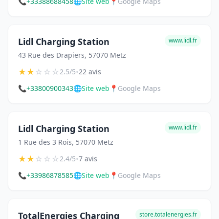
📞
+33388688458
🌐
Site web
📍
Google Maps
Lidl Charging Station
www.lidl.fr
43 Rue des Drapiers, 57070 Metz
★
★
☆
☆
☆
•
2.5/5
22 avis
📞
+33800900343
🌐
Site web
📍
Google Maps
Lidl Charging Station
www.lidl.fr
1 Rue des 3 Rois, 57070 Metz
★
★
☆
☆
☆
•
2.4/5
7 avis
📞
+33986878585
🌐
Site web
📍
Google Maps
TotalEnergies Charging
store.totalenergies.fr