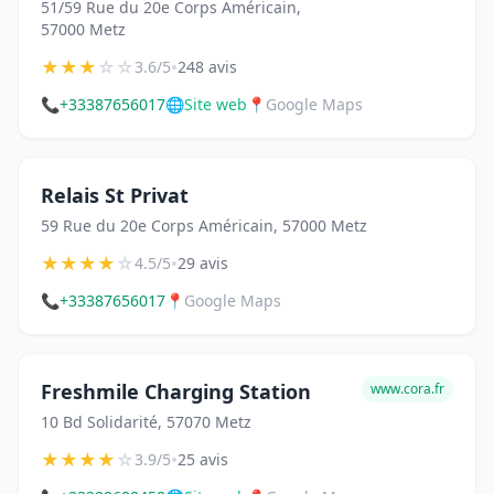
51/59 Rue du 20e Corps Américain,
57000 Metz
★
★
★
☆
☆
•
3.6/5
248 avis
📞
+33387656017
🌐
Site web
📍
Google Maps
Relais St Privat
59 Rue du 20e Corps Américain, 57000 Metz
★
★
★
★
☆
•
4.5/5
29 avis
📞
+33387656017
📍
Google Maps
Freshmile Charging Station
www.cora.fr
10 Bd Solidarité, 57070 Metz
★
★
★
★
☆
•
3.9/5
25 avis