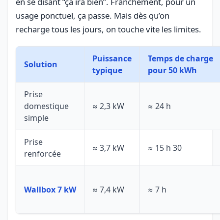
en se disant “ça ira bien”. Franchement, pour un
usage ponctuel, ça passe. Mais dès qu’on
recharge tous les jours, on touche vite les limites.
Puissance
Temps de charge
Solution
typique
pour 50 kWh
Prise
domestique
≈ 2,3 kW
≈ 24 h
simple
Prise
≈ 3,7 kW
≈ 15 h 30
renforcée
Wallbox 7 kW
≈ 7,4 kW
≈ 7 h