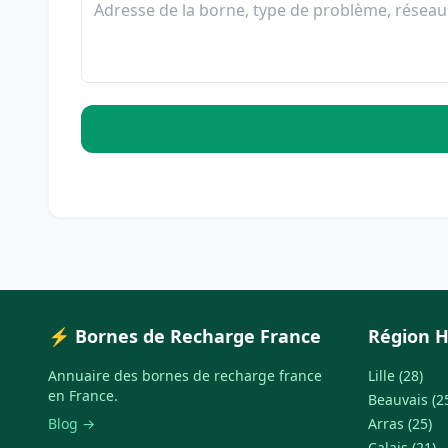
⚡ Bornes de Recharge France
Région H
Annuaire des bornes de recharge france
Lille (28)
en France.
Beauvais (2
Blog →
Arras (25)
Calais (21)