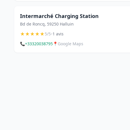
Intermarché Charging Station
Bd de Roncq, 59250 Halluin
★
★
★
★
★
•
5/5
1 avis
📞
+33320038795
📍
Google Maps