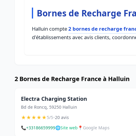
Bornes de Recharge Fra
Halluin compte
2 bornes de recharge fran
d'établissements avec avis clients, coordonné
2 Bornes de Recharge France à Halluin
Electra Charging Station
Bd de Roncq, 59250 Halluin
★
★
★
★
★
•
5/5
20 avis
📞
+33186659999
🌐
Site web
📍
Google Maps