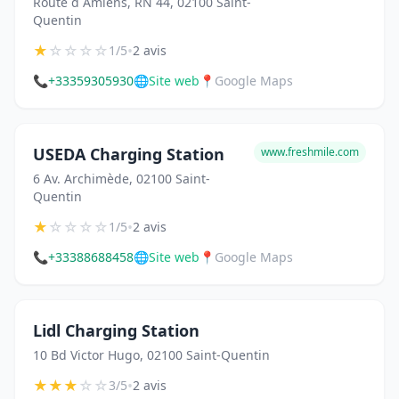
Route d Amiens, RN 44, 02100 Saint-
Quentin
★
☆
☆
☆
☆
•
1/5
2 avis
📞
+33359305930
🌐
Site web
📍
Google Maps
USEDA Charging Station
www.freshmile.com
6 Av. Archimède, 02100 Saint-
Quentin
★
☆
☆
☆
☆
•
1/5
2 avis
📞
+33388688458
🌐
Site web
📍
Google Maps
Lidl Charging Station
10 Bd Victor Hugo, 02100 Saint-Quentin
★
★
★
☆
☆
•
3/5
2 avis