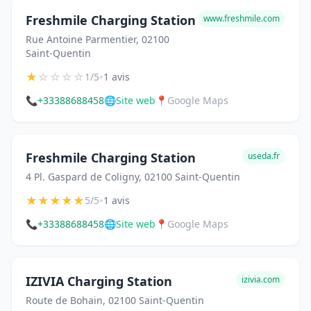
Freshmile Charging Station
www.freshmile.com
Rue Antoine Parmentier, 02100
Saint-Quentin
★
☆
☆
☆
☆
•
1/5
1 avis
📞
+33388688458
🌐
Site web
📍
Google Maps
Freshmile Charging Station
useda.fr
4 Pl. Gaspard de Coligny, 02100 Saint-Quentin
★
★
★
★
★
•
5/5
1 avis
📞
+33388688458
🌐
Site web
📍
Google Maps
IZIVIA Charging Station
izivia.com
Route de Bohain, 02100 Saint-Quentin