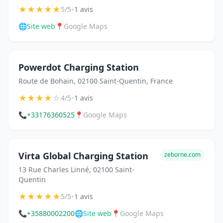
★
★
★
★
★
•
5/5
1 avis
🌐
Site web
📍
Google Maps
Powerdot Charging Station
Route de Bohain, 02100 Saint-Quentin, France
★
★
★
★
☆
•
4/5
1 avis
📞
+33176360525
📍
Google Maps
Virta Global Charging Station
zeborne.com
13 Rue Charles Linné, 02100 Saint-
Quentin
★
★
★
★
★
•
5/5
1 avis
📞
+35880002200
🌐
Site web
📍
Google Maps