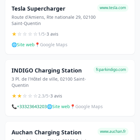
Tesla Supercharger
www.tesla.com
Route d'Amiens, Rte nationale 29, 02100
Saint-Quentin
★
☆
☆
☆
☆
•
1/5
3 avis
🌐
Site web
📍
Google Maps
INDIGO Charging Station
fr.parkindigo.com
3 Pl. de l'Hôtel de ville, 02100 Saint-
Quentin
★
★
☆
☆
☆
•
2.3/5
3 avis
📞
+33323643203
🌐
Site web
📍
Google Maps
Auchan Charging Station
www.auchan.fr