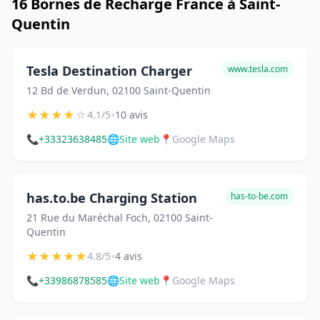
16 Bornes de Recharge France à Saint-
Quentin
Tesla Destination Charger
www.tesla.com
12 Bd de Verdun, 02100 Saint-Quentin
★
★
★
★
☆
•
4.1/5
10 avis
📞
+33323638485
🌐
Site web
📍
Google Maps
has.to.be Charging Station
has-to-be.com
21 Rue du Maréchal Foch, 02100 Saint-
Quentin
★
★
★
★
★
•
4.8/5
4 avis
📞
+33986878585
🌐
Site web
📍
Google Maps