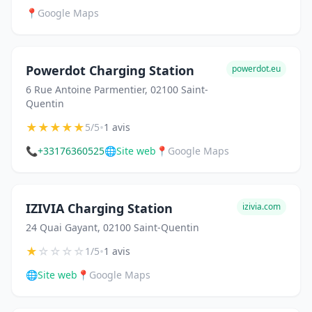
📍
Google Maps
Powerdot Charging Station
powerdot.eu
6 Rue Antoine Parmentier, 02100 Saint-
Quentin
★
★
★
★
★
•
5/5
1 avis
📞
+33176360525
🌐
Site web
📍
Google Maps
IZIVIA Charging Station
izivia.com
24 Quai Gayant, 02100 Saint-Quentin
★
☆
☆
☆
☆
•
1/5
1 avis
🌐
Site web
📍
Google Maps