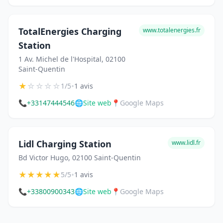
TotalEnergies Charging
www.totalenergies.fr
Station
1 Av. Michel de l'Hospital, 02100
Saint-Quentin
★
☆
☆
☆
☆
•
1/5
1 avis
📞
+33147444546
🌐
Site web
📍
Google Maps
Lidl Charging Station
www.lidl.fr
Bd Victor Hugo, 02100 Saint-Quentin
★
★
★
★
★
•
5/5
1 avis
📞
+33800900343
🌐
Site web
📍
Google Maps