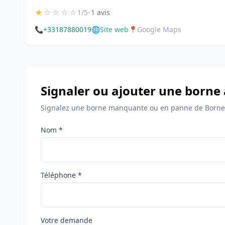
★
☆
☆
☆
☆
•
1/5
1 avis
📞
+33187880019
🌐
Site web
📍
Google Maps
Signaler ou ajouter une born
Signalez une borne manquante ou en panne de Borne
Nom *
Téléphone *
Votre demande