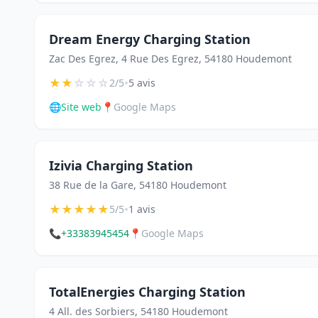
Dream Energy Charging Station
Zac Des Egrez, 4 Rue Des Egrez, 54180 Houdemont
★
★
☆
☆
☆
•
2/5
5 avis
🌐
Site web
📍
Google Maps
Izivia Charging Station
38 Rue de la Gare, 54180 Houdemont
★
★
★
★
★
•
5/5
1 avis
📞
+33383945454
📍
Google Maps
TotalEnergies Charging Station
4 All. des Sorbiers, 54180 Houdemont