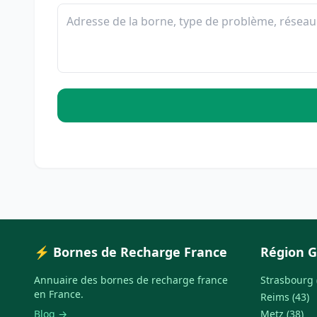
⚡ Bornes de Recharge France
Région G
Annuaire des bornes de recharge france
Strasbourg 
en France.
Reims (43)
Blog →
Metz (38)