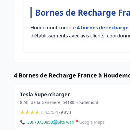
Bornes de Recharge Fr
Houdemont compte
4 bornes de recharge
d'établissements avec avis clients, coordonné
4 Bornes de Recharge France à Houdem
Tesla Supercharger
8 All. de la Genelière, 54180 Houdemont
★
★
★
★
☆
•
4.5/5
179 avis
📞
+33970730850
🌐
Site web
📍
Google Maps