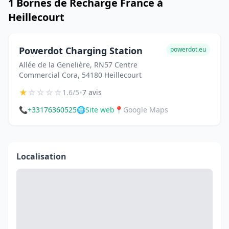
1 Bornes de Recharge France à
Heillecourt
Powerdot Charging Station
powerdot.eu
Allée de la Genelière, RN57 Centre
Commercial Cora, 54180 Heillecourt
★
☆
☆
☆
☆
•
1.6/5
7 avis
📞
+33176360525
🌐
Site web
📍
Google Maps
Localisation