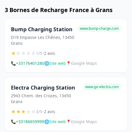
3 Bornes de Recharge France à Grans
Bump Charging Station
www.bump-charge.com
D19 Impasse Les Chênes, 13450
Grans
★
☆
☆
☆
☆
•
1/5
2 avis
📞
+33176401280
🌐
Site web
📍
Google Maps
Electra Charging Station
www.go-electra.com
2943 Chem. des Crozes, 13450
Grans
★
★
★
☆
☆
•
3/5
2 avis
📞
+33186659999
🌐
Site web
📍
Google Maps