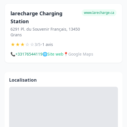
larecharge Charging
www.larecharge.ca
Station
6291 Pl. du Souvenir Français, 13450
Grans
★
★
★
☆
☆
•
3/5
1 avis
📞
+33176544119
🌐
Site web
📍
Google Maps
Localisation