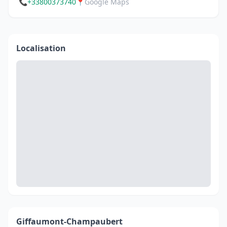
📞
+33800373740
📍
Google Maps
Localisation
Giffaumont-Champaubert