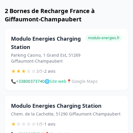
2 Bornes de Recharge France à
Giffaumont-Champaubert
Modulo Energies Charging
modulo-energies.fr
Station
Parking Casino, 1 Grand Est, 51269
Giffaumont-Champaubert
★
★
★
☆
☆
•
3/5
2 avis
📞
+33800373740
🌐
Site web
📍
Google Maps
Modulo Energies Charging Station
Chem. de la Cachotte, 51290 Giffaumont-Champaubert
★
☆
☆
☆
☆
•
1/5
1 avis