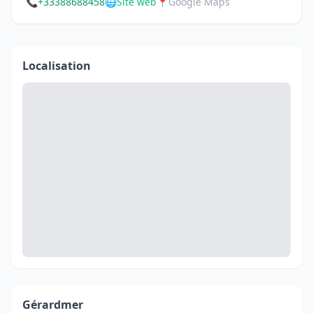
📞
+33388688458
🌐
Site web
📍
Google Maps
Localisation
Gérardmer