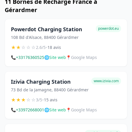
11 Bornes de Recharge France à
Gérardmer
Powerdot Charging Station
powerdot.eu
108 Bd d'Alsace, 88400 Gérardmer
★
★
☆
☆
☆
•
2.6/5
18 avis
📞
+33176360525
🌐
Site web
📍
Google Maps
Izivia Charging Station
www.izivia.com
73 Bd de la Jamagne, 88400 Gérardmer
★
★
★
☆
☆
•
3/5
15 avis
📞
+33972668001
🌐
Site web
📍
Google Maps