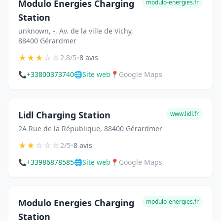
Modulo Energies Charging
modulo-energies.fr
Station
unknown, -, Av. de la ville de Vichy,
88400 Gérardmer
★
★
★
☆
☆
•
2.8/5
8 avis
📞
+33800373740
🌐
Site web
📍
Google Maps
Lidl Charging Station
www.lidl.fr
2A Rue de la République, 88400 Gérardmer
★
★
☆
☆
☆
•
2/5
8 avis
📞
+33986878585
🌐
Site web
📍
Google Maps
Modulo Energies Charging
modulo-energies.fr
Station