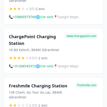
Gérardmer
★
★
★
☆
☆
•
3/5
2 avis
📞
+33800373740
🌐
Site web
📍
Google Maps
ChargePoint Charging
www.chargepoint.com
Station
18 Bd Kelsch, 88400 Gérardmer
★
★
★
★
☆
•
4.5/5
2 avis
📞
+31206545372
🌐
Site web
📍
Google Maps
Freshmile Charging Station
freshmile.com
138 Chem. du Tour du Lac, 88400
Gérardmer
★
★
☆
☆
☆
•
2.5/5
2 avis