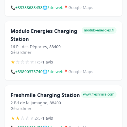
📞
+33388688458
🌐
Site web
📍
Google Maps
Modulo Energies Charging
modulo-energies.fr
Station
16 Pl. des Déportés, 88400
Gérardmer
★
☆
☆
☆
☆
•
1/5
1 avis
📞
+33800373740
🌐
Site web
📍
Google Maps
Freshmile Charging Station
www.freshmile.com
2 Bd de la Jamagne, 88400
Gérardmer
★
★
☆
☆
☆
•
2/5
1 avis