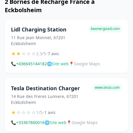
2 Bornes de Recharge France à
Eckbolsheim
Lidl Charging Station
beenergised.com
11 Rue Jean Monnet, 67201
Eckbolsheim
★
★
☆
☆
☆
•
2.3/5
7 avis
📞
+436645144182
🌐
Site web
📍
Google Maps
Tesla Destination Charger
www.tesla.com
14 Rue des Freres Lumiere, 67201
Eckbolsheim
★
☆
☆
☆
☆
•
1/5
1 avis
📞
+33367860016
🌐
Site web
📍
Google Maps