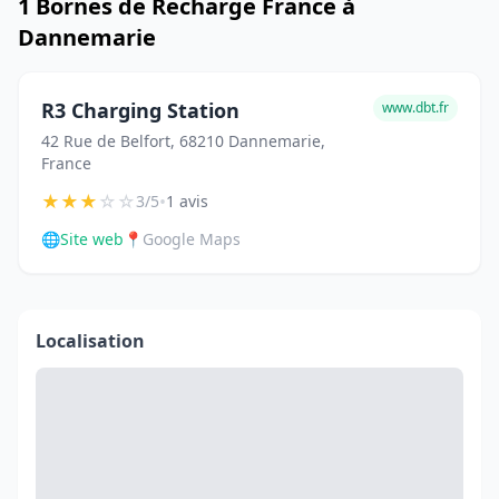
1 Bornes de Recharge France à
Dannemarie
R3 Charging Station
www.dbt.fr
42 Rue de Belfort, 68210 Dannemarie,
France
★
★
★
☆
☆
•
3/5
1 avis
🌐
Site web
📍
Google Maps
Localisation