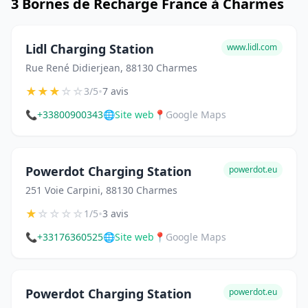
3 Bornes de Recharge France à Charmes
Lidl Charging Station
www.lidl.com
Rue René Didierjean, 88130 Charmes
★
★
★
☆
☆
•
3/5
7 avis
📞
+33800900343
🌐
Site web
📍
Google Maps
Powerdot Charging Station
powerdot.eu
251 Voie Carpini, 88130 Charmes
★
☆
☆
☆
☆
•
1/5
3 avis
📞
+33176360525
🌐
Site web
📍
Google Maps
Powerdot Charging Station
powerdot.eu