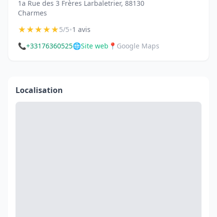
1a Rue des 3 Frères Larbaletrier, 88130
Charmes
★
★
★
★
★
•
5/5
1 avis
📞
+33176360525
🌐
Site web
📍
Google Maps
Localisation