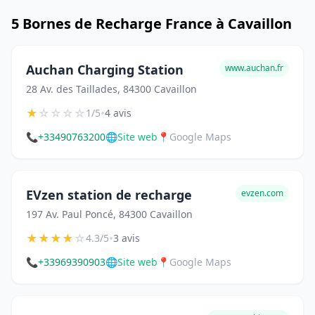
5 Bornes de Recharge France à Cavaillon
Auchan Charging Station
www.auchan.fr
28 Av. des Taillades, 84300 Cavaillon
★
☆
☆
☆
☆
•
1/5
4 avis
📞
+33490763200
🌐
Site web
📍
Google Maps
EVzen station de recharge
evzen.com
197 Av. Paul Poncé, 84300 Cavaillon
★
★
★
★
☆
•
4.3/5
3 avis
📞
+33969390903
🌐
Site web
📍
Google Maps