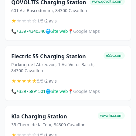
QOVOLTIS Charging Station
www.qovoltis.com
601 Av. Boscodomini, 84300 Cavaillon
★
☆
☆
☆
☆
•
1/5
2 avis
📞
+33974340340
🌐
Site web
📍
Google Maps
Electric 55 Charging Station
e55c.com
Parking de l'Abreuvoir, 1 Av. Victor Basch,
84300 Cavaillon
★
★
★
★
★
•
5/5
2 avis
📞
+33975891501
🌐
Site web
📍
Google Maps
Kia Charging Station
www.kia.com
35 Chem. de la Tour, 84300 Cavaillon
★
☆
☆
☆
☆
•
1/5
1 avis