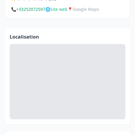
📞
+33252072597
🌐
Site web
📍
Google Maps
Localisation