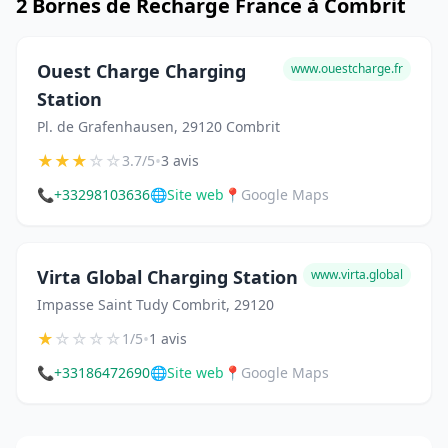
2 Bornes de Recharge France à Combrit
Ouest Charge Charging
www.ouestcharge.fr
Station
Pl. de Grafenhausen, 29120 Combrit
★
★
★
☆
☆
•
3.7/5
3 avis
📞
+33298103636
🌐
Site web
📍
Google Maps
Virta Global Charging Station
www.virta.global
Impasse Saint Tudy Combrit, 29120
★
☆
☆
☆
☆
•
1/5
1 avis
📞
+33186472690
🌐
Site web
📍
Google Maps