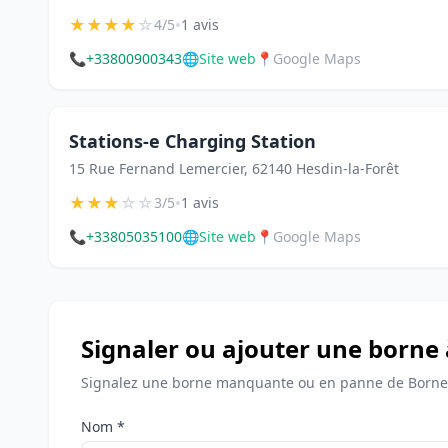
★
★
★
★
☆
•
4/5
1 avis
📞
+33800900343
🌐
Site web
📍
Google Maps
Stations-e Charging Station
15 Rue Fernand Lemercier, 62140 Hesdin-la-Forêt
★
★
★
☆
☆
•
3/5
1 avis
📞
+33805035100
🌐
Site web
📍
Google Maps
Signaler ou ajouter une borne 
Signalez une borne manquante ou en panne de Bornes 
Nom *