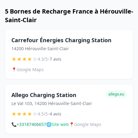
5 Bornes de Recharge France à Hérouville-
Saint-Clair
Carrefour Énergies Charging Station
14200 Hérouville-Saint-Clair
★
★
★
★
☆
•
4.3/5
7 avis
📍
Google Maps
Allego Charging Station
allego.eu
Le Val 103, 14200 Hérouville-Saint-Clair
★
★
★
★
☆
•
4.5/5
4 avis
📞
+33187406657
🌐
Site web
📍
Google Maps