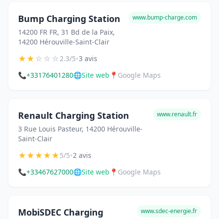
Bump Charging Station
www.bump-charge.com
14200 FR FR, 31 Bd de la Paix,
14200 Hérouville-Saint-Clair
★
★
☆
☆
☆
•
2.3/5
3 avis
📞
+33176401280
🌐
Site web
📍
Google Maps
Renault Charging Station
www.renault.fr
3 Rue Louis Pasteur, 14200 Hérouville-
Saint-Clair
★
★
★
★
★
•
5/5
2 avis
📞
+33467627000
🌐
Site web
📍
Google Maps
MobiSDEC Charging
www.sdec-energie.fr