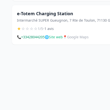
e-Totem Charging Station
Intermarché SUPER Gueugnon, 7 Rte de Toulon, 71130
★
☆
☆
☆
☆
•
1/5
1 avis
📞
+33428044205
🌐
Site web
📍
Google Maps