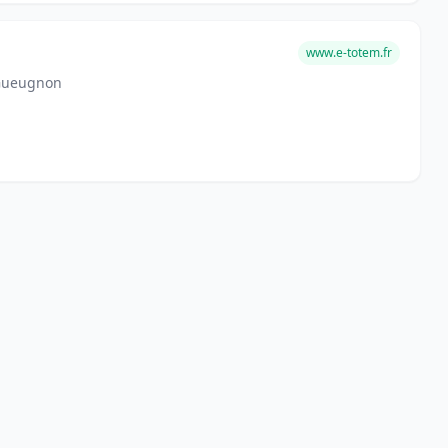
www.e-totem.fr
 Gueugnon