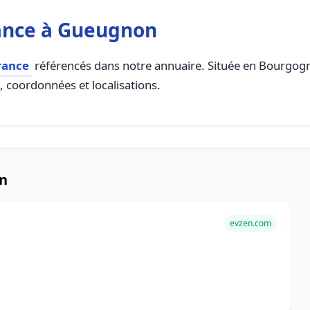
ance à Gueugnon
rance
référencés dans notre annuaire. Située en Bourgogne
s, coordonnées et localisations.
on
evzen.com