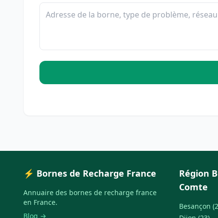
⚡ Bornes de Recharge France
Région 
Comte
Annuaire des bornes de recharge france
en France.
Besançon (2
Blog →
Dijon (23)