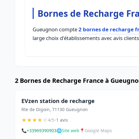
Bornes de Recharge Fr
Gueugnon compte
2 bornes de recharge f
large choix d'établissements avec avis client
2 Bornes de Recharge France à Gueugn
EVzen station de recharge
Rte de Digoin, 71130 Gueugnon
★
★
★
★
☆
•
4/5
1 avis
📞
+33969390903
🌐
Site web
📍
Google Maps