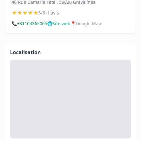
46 Rue Demarle Fetel, 59820 Gravelines
★
★
★
★
★
•
5/5
1 avis
📞
+31104365065
🌐
Site web
📍
Google Maps
Localisation