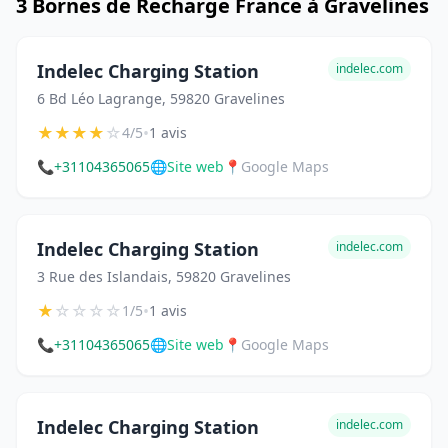
3 Bornes de Recharge France à Gravelines
Indelec Charging Station
indelec.com
6 Bd Léo Lagrange, 59820 Gravelines
★
★
★
★
☆
•
4/5
1 avis
📞
+31104365065
🌐
Site web
📍
Google Maps
Indelec Charging Station
indelec.com
3 Rue des Islandais, 59820 Gravelines
★
☆
☆
☆
☆
•
1/5
1 avis
📞
+31104365065
🌐
Site web
📍
Google Maps
Indelec Charging Station
indelec.com