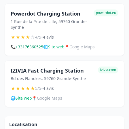
Powerdot Charging Station
powerdot.eu
1 Rue de la Prte de Lille, 59760 Grande-
Synthe
★
★
★
★
☆
•
4/5
4 avis
📞
+33176360525
🌐
Site web
📍
Google Maps
IZIVIA Fast Charging Station
izivia.com
Bd des Flandres, 59760 Grande-Synthe
★
★
★
★
★
•
5/5
4 avis
🌐
Site web
📍
Google Maps
Localisation