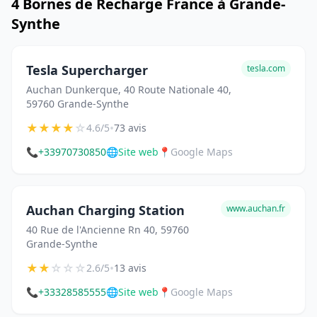
4 Bornes de Recharge France à Grande-
Synthe
Tesla Supercharger
tesla.com
Auchan Dunkerque, 40 Route Nationale 40,
59760 Grande-Synthe
★
★
★
★
☆
•
4.6/5
73 avis
📞
+33970730850
🌐
Site web
📍
Google Maps
Auchan Charging Station
www.auchan.fr
40 Rue de l'Ancienne Rn 40, 59760
Grande-Synthe
★
★
☆
☆
☆
•
2.6/5
13 avis
📞
+33328585555
🌐
Site web
📍
Google Maps