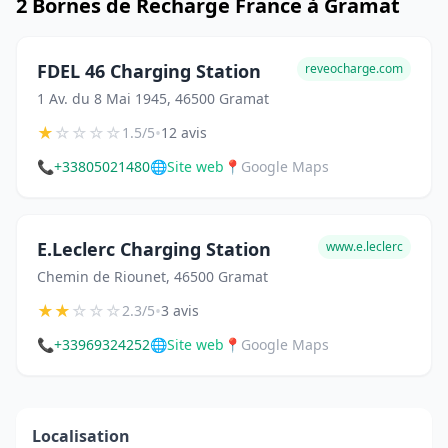
2 Bornes de Recharge France à Gramat
FDEL 46 Charging Station
reveocharge.com
1 Av. du 8 Mai 1945, 46500 Gramat
★
☆
☆
☆
☆
•
1.5/5
12 avis
📞
+33805021480
🌐
Site web
📍
Google Maps
E.Leclerc Charging Station
www.e.leclerc
Chemin de Riounet, 46500 Gramat
★
★
☆
☆
☆
•
2.3/5
3 avis
📞
+33969324252
🌐
Site web
📍
Google Maps
Localisation